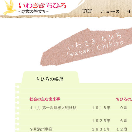
社会の主な出来事
ちひろの
１１月 第一次世界大戦終結
１９１８年
０歳
１９２５年
６歳
９月満州事変
１９３１年
１２歳